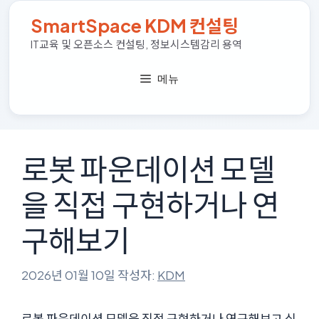
컨
SmartSpace KDM 컨설팅
텐
츠
IT교육 및 오픈소스 컨설팅, 정보시스템감리 용역
로
건
메뉴
너
뛰
기
로봇 파운데이션 모델
을 직접 구현하거나 연
구해보기
2026년 01월 10일
작성자:
KDM
로봇 파운데이션 모델을 직접 구현하거나 연구해보고 싶