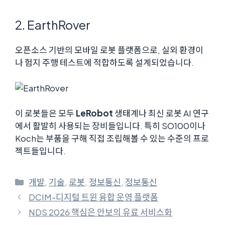
2. EarthRover
오픈소스 기반의 모바일 로봇 플랫폼으로, 실외 환경이
나 험지 주행 테스트에 적합하도록 설계되었습니다.
이 로봇들은 모두
LeRobot
생태계나 최신 로봇 AI 연구
에서 활발히 사용되는 장비들입니다. 특히 SO100이나
Koch는 부품을 구해 직접 조립해볼 수 있는 수준의 프로
젝트들입니다.
카
개발
,
기술
,
로봇
,
정보통신
,
정보통신
테
DCIM-디지털 트윈 융합 운영 플랫폼
고
NDS 2026 핵심은 안보의 유료 서비스화
리