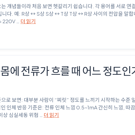
 전기에서 자주 나오는 개념들이라 처음 보면 헷갈리기 쉽습니다. 각 용어를 
압입니다. 예: R상 ↔ S상 S상 ↔ T상 T상 ↔ R상 사이의 전압을 
 220V …
더 읽기
몸에 전류가 흐를 때 어느 정도인
기준으로 보면: 대부분 사람이 “찌릿” 정도를 느끼기 시작하는 수준
체 반응 기준은: 전류 인체 느낌 0.5~1mA 간신히 느낌, 따끔 1
A 이상 심실세동 위험 …
더 읽기
신