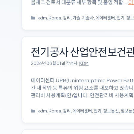
블체크 검토서 대분류 세부 항목 및 품명 적합 …
더
카
kdm
,
Korea
,
감리
,
기술
,
기술사
,
데이터센터
,
전기
,
정
테
고
리
전기공사 산업안전보건ᄀ
2026년 08월 01일
작성자:
KDM
데이터센터 UPB(Uninterruptible Powe
간 내 작업 등 특유의 위험 요소를 내포하고 있습
관리비 사용계획(안)입니다. 안전관리비 사용계획서 1.
카
kdm
,
Korea
,
감리
,
데이터센터
,
전기
,
정보통신
,
정보통
테
고
리