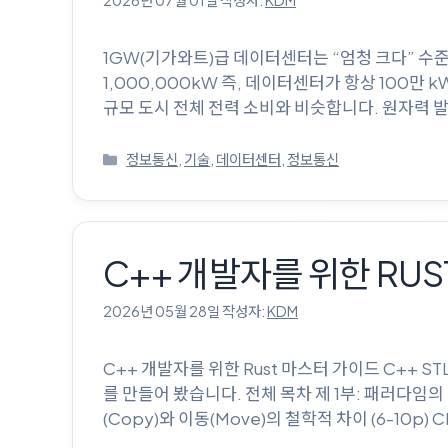
1GW(기가와트)급 데이터센터는 “엄청 크다” 수준을
1,000,000kW 즉, 데이터센터가 항상 100만
규모 도시 전체 전력 소비와 비슷합니다. 원자력 발
카
정보통신
,
기술
,
데이터센터
,
정보통신
테
고
리
C++ 개발자를 위한 RU
2026년 05월 28일
작성자:
KDM
C++ 개발자를 위한 Rust 마스터 가이드 C++ 
를 만들어 봤습니다. 전체 목차 제 1부: 패러다임의 전환 (
(Copy)와 이동(Move)의 철학적 차이 (6-10p) C