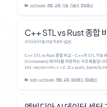
카
software
,
개발
,
교육
,
기술
,
기술사
,
정보통신
테
고
리
C++ STL vs Rust 종
2026년 05월 28일
작성자:
KDM
C++ STL vs Rust 종합 비교 – C++의 ST
(Containers) 데이터를 저장하는 구조체들입니다. 
std::vector<int> v = {1, 2};v.push_back(3);int
카
kdm
,
software
,
개발
,
교육
,
정보통신
,
정보통신
테
고
리
엔비디아 AI 데이터 센터