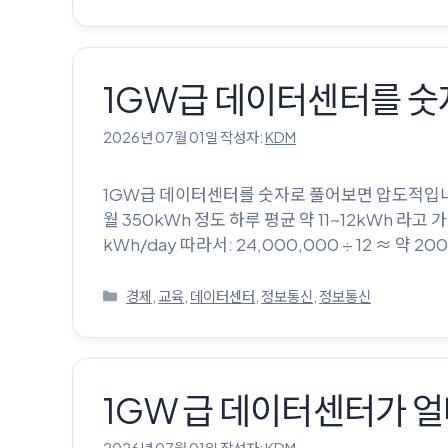
테
고
리
1GW급 데이터센터를 숫자
2026년 07월 01일
작성자:
KDM
1GW급 데이터센터를 숫자로 풀어보면 압도적입니다. 
월 350kWh 정도 하루 평균 약 11~12kWh 라고 
kWh/day 따라서: 24,000,000 ÷ 12 ≈ 약 
카
경제
,
교육
,
데이터센터
,
정보통신
,
정보통신
테
고
리
1GW 급 데이터센터가 얼ᄆ
2026년 07월 01일
작성자:
KDM