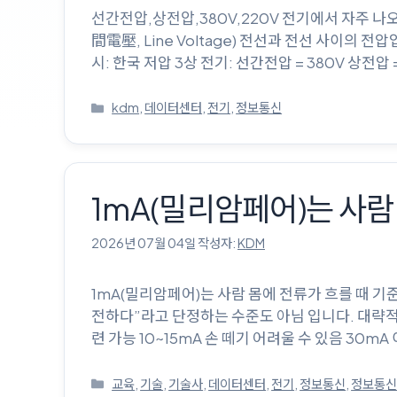
선간전압,상전압,380V,220V
間電壓, Line Voltage) 전선과 전선 사이의 전
시: 한국 저압 3상 전기: 선간전압 = 380V 상전압 =
카
kdm
,
데이터센터
,
전기
,
정보통신
테
고
리
1mA(밀리암페어)는 사람 
2026년 07월 04일
작성자:
KDM
1mA(밀리암페어)는 사람 몸에 전류가 흐를 때 
전하다”라고 단정하는 수준도 아님 입니다. 대략적인 인
련 가능 10~15mA 손 떼기 어려울 수 있음 30m
카
교육
,
기술
,
기술사
,
데이터센터
,
전기
,
정보통신
,
정보통