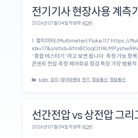
전기기사 현장사용 계측ᄀ
2026년 07월 04일
작성자:
KDM
1. 멀티미터 (Multimeter) Fluke 117 https://flu
idx=17&srsltid=AfmBOoqOt1RcMPysh
“종합 테스터기”라고 보면 됩니다. 측정 가능 항목 전
콘센트 전압 측정 제어회로 점검 특징 가장 범용적 
카
kdm
,
감리
,
데이터센터
,
전기
,
정보통신
,
정보통신
테
고
리
선간전압 vs 상전압 
2026년 07월 04일
작성자:
KDM