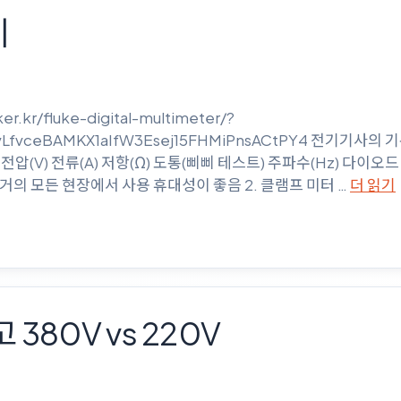
ᅵ
ker.kr/fluke-digital-multimeter/?
wRKvLfvceBAMKX1aIfW3Esej15FHMiPnsACtPY4 전기
압(V) 전류(A) 저항(Ω) 도통(삐삐 테스트) 주파수(Hz) 다이오
거의 모든 현장에서 사용 휴대성이 좋음 2. 클램프 미터 …
더 읽기
그리고 380V vs 220V