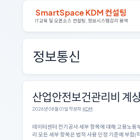
컨
SmartSpace KDM 컨설팅
텐
츠
IT교육 및 오픈소스 컨설팅, 정보시스템감리 용역
로
건
너
뛰
정보통신
기
산업안전보건관리비 계상
2026년 08월 01일
작성자:
KDM
데이터센터 전기공사 세부 항목에 대해 고용노동부
리 모든 세부 항목은 법적 사용 인정 기준에 부합(적