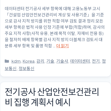
데이터센터 전기공사 세부 항목에 대해 고용노동부 고시
「건설업 산업안전보건관리비 계상 및 사용기준」을 기준
으로 감사 지적 방지를 위한 적합 여부 검토 결과 정리 모든
세부 항목은 법적 사용 인정 기준에 부합(적합)하며, 감사의
주요 지적 사항(사적 유용, 본래 목적 이탈, 자재비 전용 등)
을 철저히 배제 항목별 감사 지적 방지 더블체크 검토서 대
분류 세부 항목 및 품명 적합 …
더 읽기
카
kdm
,
Korea
,
감리
,
기술
,
기술사
,
데이터센터
,
전기
,
정
테
보통신
,
정보통신
고
리
전기공사 산업안전보건관리
비 집행 계획서 예시