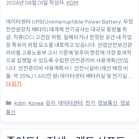
2026년 08월 01일
작성자:
KDM
데이터센터 UPB(Uninterruptible Power Battery, 무정
전전원장치 배터리) 대개체 전기공사는 대규모 중량물 취
급, 직류(DC) 고전압 위험, 밀폐되거나 한정된 공간 내 작업
등 특유의 위험 요소를 내포하고 있습니다. 산업안전보건관
리비를 고용노동부 고시 기준에 맞추어 현장에 가장 효과적
으로 집행할 수 있도록 수립한 안전관리비 사용계획(안)입
니다. 안전관리비 사용계획서 1. 안전시설비 (예산 배정 비
율: 약 35% / 1,610만 원) 데이터센터 배터리실 및 전기실 …
더 읽기
카
kdm
,
Korea
,
감리
,
데이터센터
,
전기
,
정보통신
,
정보
테
통신
고
리