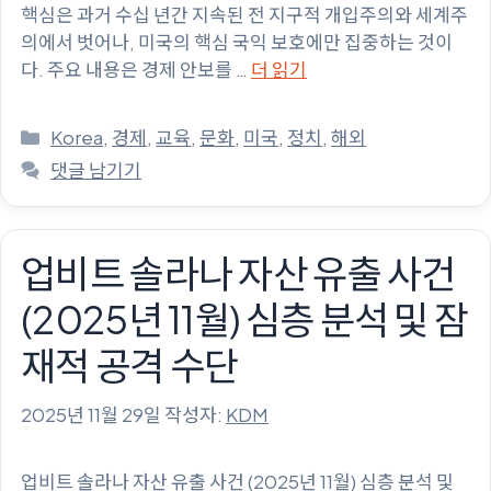
핵심은 과거 수십 년간 지속된 전 지구적 개입주의와 세계주
의에서 벗어나, 미국의 핵심 국익 보호에만 집중하는 것이
다. 주요 내용은 경제 안보를 …
더 읽기
카
Korea
,
경제
,
교육
,
문화
,
미국
,
정치
,
해외
테
댓글 남기기
고
리
업비트 솔라나 자산 유출 사건
(2025년 11월) 심층 분석 및 잠
재적 공격 수단
2025년 11월 29일
작성자:
KDM
업비트 솔라나 자산 유출 사건 (2025년 11월) 심층 분석 및