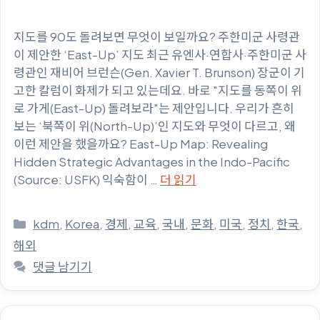
지도를 90도 돌려보면 무엇이 보일까요? 주한미군 사령관
이 제안한 ‘East-Up’ 지도 최근 유엔사·연합사·주한미군 사
령관인 재비어 브런슨(Gen. Xavier T. Brunson) 장군이 기
고한 칼럼이 화제가 되고 있는데요. 바로 "지도를 동쪽이 위
로 가게(East-Up) 돌려보라"는 제안입니다. 우리가 흔히
보는 ‘북쪽이 위(North-Up)’인 지도와 무엇이 다르고, 왜
이런 제안을 했을까요? East-Up Map: Revealing
Hidden Strategic Advantages in the Indo-Pacific
(Source: USFK) 익숙함이 …
더 읽기
카
kdm
,
Korea
,
경제
,
교육
,
국내
,
문화
,
미국
,
정치
,
한국
,
테
해외
고
댓글 남기기
리