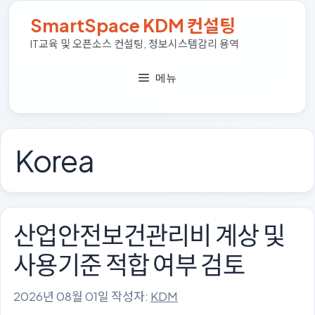
컨
SmartSpace KDM 컨설팅
텐
츠
IT교육 및 오픈소스 컨설팅, 정보시스템감리 용역
로
건
메뉴
너
뛰
기
Korea
산업안전보건관리비 계상 및
사용기준 적합 여부 검토
2026년 08월 01일
작성자:
KDM