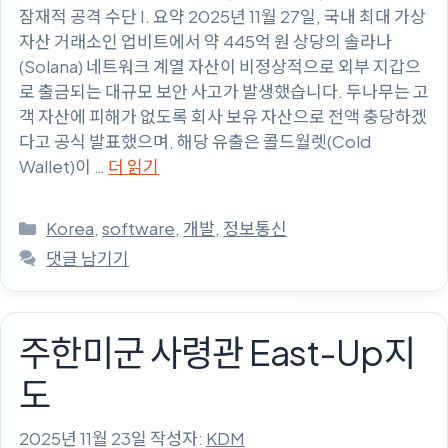
잠재적 공격 수단 I. 요약 2025년 11월 27일, 국내 최대 가상
자산 거래소인 업비트에서 약 445억 원 상당의 솔라나
(Solana) 네트워크 계열 자산이 비정상적으로 외부 지갑으
로 출금되는 대규모 보안 사고가 발생했습니다. 두나무는 고
객 자산에 피해가 없도록 회사 보유 자산으로 전액 충당하겠
다고 공식 발표했으며, 해당 유출은 콜드월렛(Cold
Wallet)이 …
더 읽기
카
Korea
,
software
,
개발
,
정보통신
테
댓글 남기기
고
리
주한미군 사령관 East-Up지
도
2025년 11월 23일
작성자:
KDM