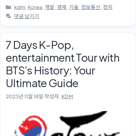
카
kdm
,
Korea
,
개발
,
경제
,
기술
,
정보통신
,
정치
테
댓글 남기기
고
리
7 Days K-Pop,
entertainment Tour with
BTS’s History: Your
Ultimate Guide
2023년 11월 18일
작성자:
KDM