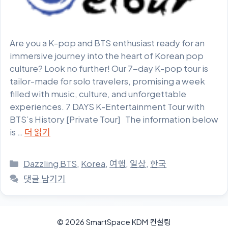
Are you a K-pop and BTS enthusiast ready for an
immersive journey into the heart of Korean pop
culture? Look no further! Our 7-day K-pop tour is
tailor-made for solo travelers, promising a week
filled with music, culture, and unforgettable
experiences. 7 DAYS K-Entertainment Tour with
BTS’s History [Private Tour] The information below
is …
더 읽기
카
Dazzling BTS
,
Korea
,
여행
,
일상
,
한국
테
댓글 남기기
고
리
© 2026 SmartSpace KDM 컨설팅