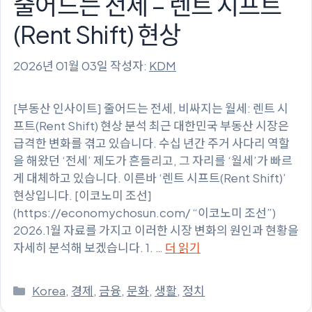
줄어드는 전세 – 렌트 시프트
(Rent Shift) 현상
2026년 01월 03일
작성자:
KDM
[부동산 인사이트] 줄어드는 전세, 비싸지는 월세: 렌트 시
프트(Rent Shift) 현상 분석 최근 대한민국 부동산 시장은
급격한 변화를 겪고 있습니다. 수십 년간 주거 사다리 역할
을 해왔던 ‘전세’ 제도가 흔들리고, 그 자리를 ‘월세’가 빠르
게 대체하고 있습니다. 이른바 ‘렌트 시프트(Rent Shift)’
현상입니다. [이코노미 조선]
(https://economychosun.com/ “이코노미 조선”)
2026.1월 자료를 가지고 이러한 시장 변화의 원인과 현황을
자세히 분석해 보겠습니다. 1. …
더 읽기
카
Korea
,
경제
,
금융
,
문화
,
생활
,
정치
테