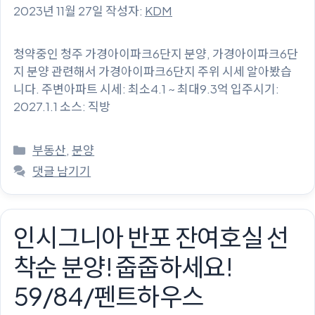
2023년 11월 27일
작성자:
KDM
청약중인 청주 가경아이파크6단지 분양, 가경아이파크6단
지 분양 관련해서 가경아이파크6단지 주위 시세 알아봤습
니다. 주변아파트 시세: 최소4.1 ~ 최대9.3억 입주시기:
2027.1.1 소스: 직방
카
부동산
,
분양
테
댓글 남기기
고
리
인시그니아 반포 잔여호실 선
착순 분양! 줍줍하세요!
59/84/펜트하우스