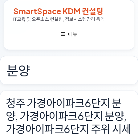
컨
SmartSpace KDM 컨설팅
텐
츠
IT교육 및 오픈소스 컨설팅, 정보시스템감리 용역
로
건
메뉴
너
뛰
기
분양
청주 가경아이파크6단지 분
양, 가경아이파크6단지 분양,
가경아이파크6단지 주위 시세