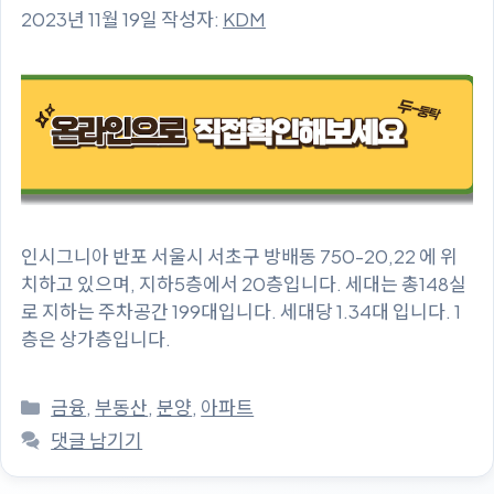
2023년 11월 19일
작성자:
KDM
인시그니아 반포 서울시 서초구 방배동 750-20,22 에 위
치하고 있으며, 지하5층에서 20층입니다. 세대는 총148실
로 지하는 주차공간 199대입니다. 세대당 1.34대 입니다. 1
층은 상가층입니다.
카
금융
,
부동산
,
분양
,
아파트
테
댓글 남기기
고
리