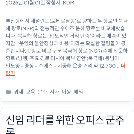
2026년 01월 01일
작성자:
KDM
부산항에서 네덜란드(로테르담항)로 향하는 두 항로인 북극
해 항로(NSR)와 전통적인 수에즈 운하 항로를 비교해봤습
니다. 북극해 항로는 ‘압도적인 거리 단축’이라는 매력이 있
지만, ‘운영의 불안정성과 비용’이라는 확실한 걸림돌이 공
존합니다. 1. 항로 비교 구분 북극해 항로 (NSR) 수에즈 운하
항로 (남행) 주요 경로 러시아 북부 연안 (북극해) 동남아 –
인도양 – 중동 – 수에즈 – 지중해 운송 거리 약 12,700 …
더
읽기
카
경제
,
교육
,
문화
,
시사
,
이동
,
해외
테
고
리
신임 리더를 위한 오피스 군주
론