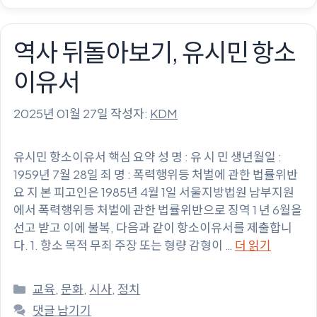
리
역사 뒤돌아보기, 유시민 항소
이유서
2025년 01월 27일
작성자:
KDM
유시민 항소이유서 핵심 요약 성 명 : 유 시 민 생년월일 :
1959년 7월 28일 죄 명 : 폭력행위등 처벌에 관한 법률위반
요 지 본 피고인은 1985년 4월 1일 서울지방법원 남부지원
에서 폭력행위등 처벌에 관한 법률위반으로 징역 1 년 6월을
선고 받고 이에 불복, 다음과 같이 항소이유서를 제출합니
다. 1. 항소 목적 무죄 주장 또는 형량 감형이 …
더 읽기
카
교육
,
문화
,
시사
,
정치
테
댓글 남기기