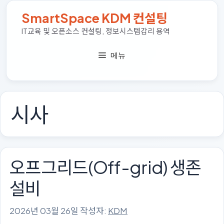
컨
SmartSpace KDM 컨설팅
텐
츠
IT교육 및 오픈소스 컨설팅, 정보시스템감리 용역
로
건
메뉴
너
뛰
기
시사
오프그리드(Off-grid) 생존
설비
2026년 03월 26일
작성자:
KDM