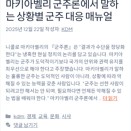
마키아벨리 군주론에서 말하
는 상황별 군주 대응 매뉴얼
2025년 12월 22일
작성자:
KDM
니콜로 마키아벨리의 『군주론』은 "결과가 수단을 정당화
한다"는 냉혹한 현실 정치의 논리를 담고 있습니다. 마키아
벨리는 군주가 도덕적이기보다 국가의 안위와 권력 유지를
최우선으로 해야 한다고 주장했습니다. 마키아벨리가 말하
는 훌륭한 군주는 도덕적인 사람이 아니라, 상황에 따라 악
해질 수 있는 능력을 갖춘 사람입니다. "군주는 선한 사람이
되려고만 해서는 안 되며, 필요하다면 언제든 악해질 수 있
는 법을 배워야 한다." 마키아벨리 군주론에서 …
더 읽기
카
kdm
,
경제
,
교육
,
문화
,
시사
테
댓글 남기기
고