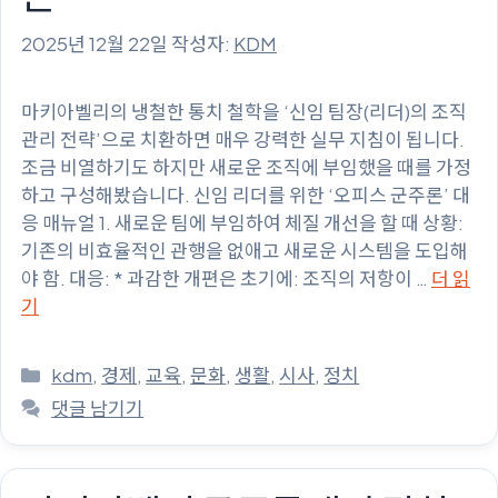
2025년 12월 22일
작성자:
KDM
마키아벨리의 냉철한 통치 철학을 ‘신임 팀장(리더)의 조직
관리 전략’으로 치환하면 매우 강력한 실무 지침이 됩니다.
조금 비열하기도 하지만 새로운 조직에 부임했을 때를 가정
하고 구성해봤습니다. 신임 리더를 위한 ‘오피스 군주론’ 대
응 매뉴얼 1. 새로운 팀에 부임하여 체질 개선을 할 때 상황:
기존의 비효율적인 관행을 없애고 새로운 시스템을 도입해
야 함. 대응: * 과감한 개편은 초기에: 조직의 저항이 …
더 읽
기
카
kdm
,
경제
,
교육
,
문화
,
생활
,
시사
,
정치
테
댓글 남기기
고
리