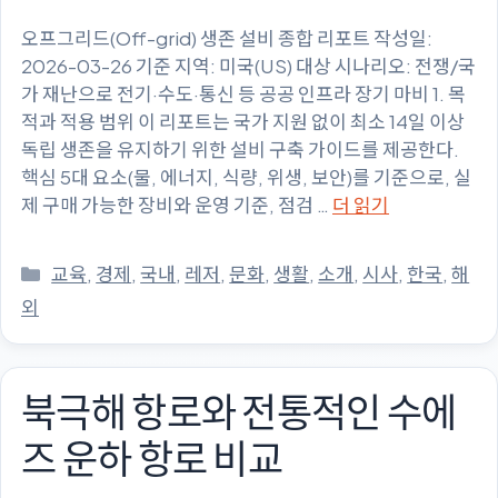
오프그리드(Off-grid) 생존 설비 종합 리포트 작성일:
2026-03-26 기준 지역: 미국(US) 대상 시나리오: 전쟁/국
가 재난으로 전기·수도·통신 등 공공 인프라 장기 마비 1. 목
적과 적용 범위 이 리포트는 국가 지원 없이 최소 14일 이상
독립 생존을 유지하기 위한 설비 구축 가이드를 제공한다.
핵심 5대 요소(물, 에너지, 식량, 위생, 보안)를 기준으로, 실
제 구매 가능한 장비와 운영 기준, 점검 …
더 읽기
카
교육
,
경제
,
국내
,
레저
,
문화
,
생활
,
소개
,
시사
,
한국
,
해
테
외
고
리
북극해 항로와 전통적인 수에
즈 운하 항로 비교