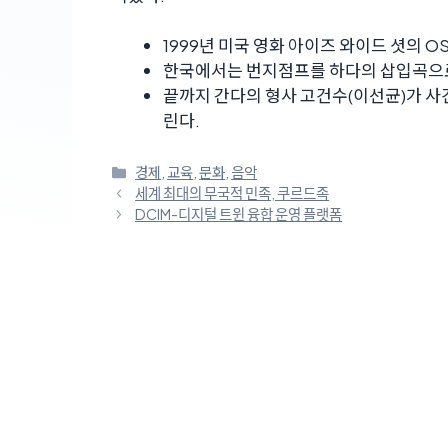
1999년 미국 영화 아이즈 와이드 셧의 O
한국에서는 번지점프를 하다의 삽입곡으
끝까지 간다의 형사 고건수(이선균)가 사건
린다.
카
경제
,
교육
,
문화
,
음악
테
세계 최대의 무국적 민족, 쿠르드족
고
DCIM-디지털 트윈 융합 운영 플랫폼
리