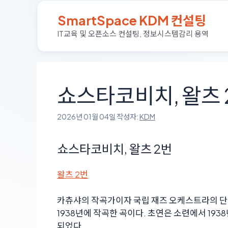
컨
SmartSpace KDM 컨설팅
텐
츠
IT교육 및 오픈소스 컨설팅, 정보시스템감리 용역
로
건
너
뛰
쇼스타코비치, 왈츠 
기
2026년 01월 04일
작성자:
KDM
쇼스타코비치, 왈츠 2번
왈츠 2번
카츄샤의 작곡가이자 국립 재즈 오케스트라의 
1938년에 작곡한 곡이다. 초연은 소련에서 1938
되었다.