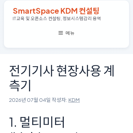
컨
SmartSpace KDM 컨설팅
텐
츠
IT교육 및 오픈소스 컨설팅, 정보시스템감리 용역
로
건
메뉴
너
뛰
기
전기기사 현장사용 계
측기
2026년 07월 04일
작성자:
KDM
1. 멀티미터