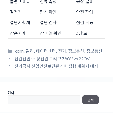
클램프 미터
전류 측정
공장·설비
검전기
활선 확인
안전 작업
절연저항계
절연 검사
점검·시공
상순서계
상 배열 확인
3상 모터
카
kdm
,
감리
,
데이터센터
,
전기
,
정보통신
,
정보통신
테
선간전압 vs 상전압 그리고 380V vs 220V
고
전기공사 산업안전보건관리비 집행 계획서 예시
리
검색
검색