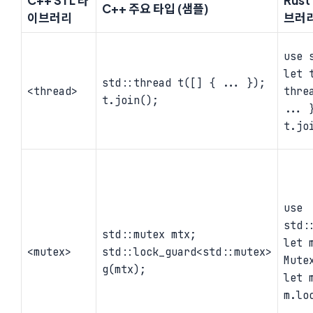
C++ 주요 타입 (샘플)
이브러리
브러리
use 
let 
std::thread t([] { ... });
<thread>
thre
t.join();
... 
t.jo
use
std:
std::mutex mtx;
let 
<mutex>
std::lock_guard<std::mutex>
Mute
g(mtx);
let 
m.lo