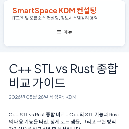
컨
SmartSpace KDM 컨설팅
텐
츠
IT교육 및 오픈소스 컨설팅, 정보시스템감리 용역
로
건
메뉴
너
뛰
기
C++ STL vs Rust 종합
비교 가이드
2026년 05월 28일
작성자:
KDM
C++ STL vs Rust 종합 비교 – C++의 STL 기능과 Rust
의 대응 기능을 타입, 상세 코드 샘플, 그리고 구현 방식
차이점으로 비교 정리한 문서입니다.