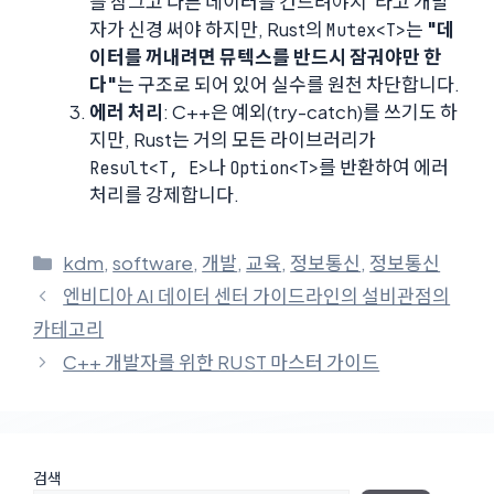
를 잠그고 다른 데이터를 건드려야지"라고 개발
자가 신경 써야 하지만, Rust의
는
"데
Mutex<T>
이터를 꺼내려면 뮤텍스를 반드시 잠궈야만 한
다"
는 구조로 되어 있어 실수를 원천 차단합니다.
에러 처리
: C++은 예외(try-catch)를 쓰기도 하
지만, Rust는 거의 모든 라이브러리가
나
를 반환하여 에러
Result<T, E>
Option<T>
처리를 강제합니다.
카
kdm
,
software
,
개발
,
교육
,
정보통신
,
정보통신
테
엔비디아 AI 데이터 센터 가이드라인의 설비관점의
고
카테고리
리
C++ 개발자를 위한 RUST 마스터 가이드
검색