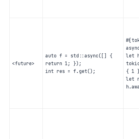
#[to
asyn
auto f = std::async([] {
let 
<future>
return 1; });
toki
int res = f.get();
{ 1 
let 
h.aw