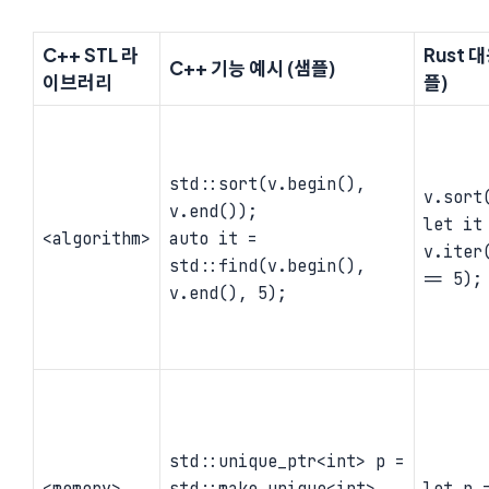
C++ STL 라
Rust 
C++ 기능 예시 (샘플)
이브러리
플)
std::sort(v.begin(),
v.sort
v.end());
let it
<algorithm>
auto it =
v.iter
std::find(v.begin(),
== 5);
v.end(), 5);
std::unique_ptr<int> p =
<memory>
std::make_unique<int>
let p 