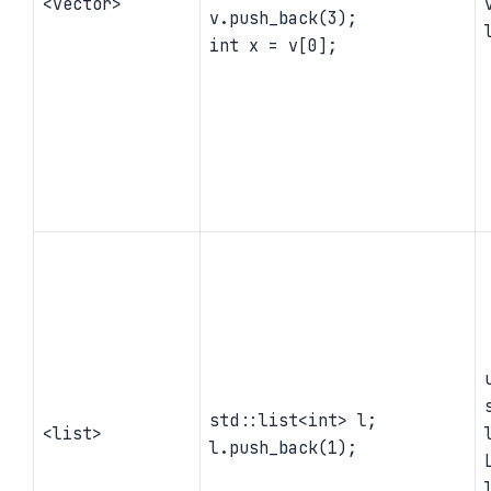
<vector>
v.push_back(3);
int x = v[0];
std::list<int> l;
<list>
l.push_back(1);