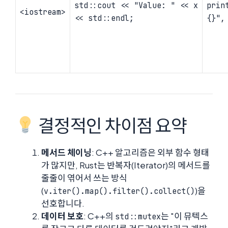
std::cout << "Value: " << x
prin
<iostream>
<< std::endl;
{}",
결정적인 차이점 요약
메서드 체이닝
: C++ 알고리즘은 외부 함수 형태
가 많지만, Rust는 반복자(Iterator)의 메서드를
줄줄이 엮어서 쓰는 방식
(
)을
v.iter().map().filter().collect()
선호합니다.
데이터 보호
: C++의
는 "이 뮤텍스
std::mutex