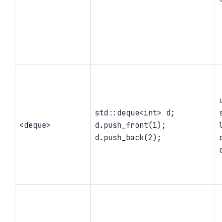
std::deque<int> d;
<deque>
d.push_front(1);
d.push_back(2);