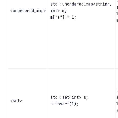
std::unordered_map<string,
<unordered_map>
int> m;
m["a"] = 1;
std::set<int> s;
<set>
s.insert(1);