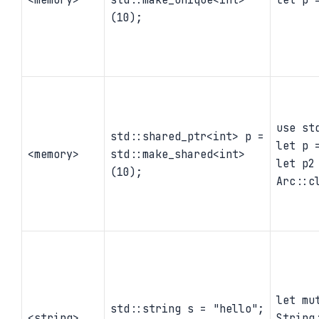
(10);
use st
std::shared_ptr<int> p =
let p 
<memory>
std::make_shared<int>
let p2
(10);
Arc::c
let mu
std::string s = "hello";
<string>
String