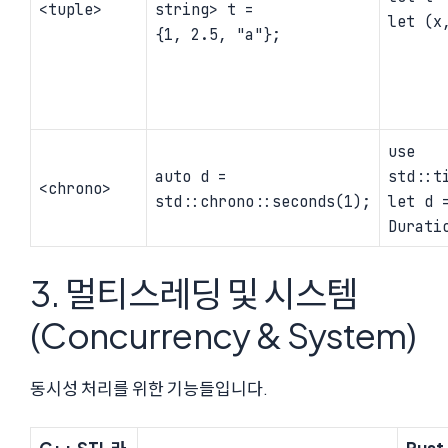
<tuple>
string> t =
let (x
{1, 2.5, "a"};
use
auto d =
std::t
<chrono>
std::chrono::seconds(1);
let d 
Durati
3. 멀티스레딩 및 시스템
(Concurrency & System)
동시성 처리를 위한 기능들입니다.
C++ STL 라
Rust