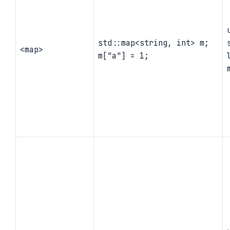
std::map<string, int> m;
<map>
m["a"] = 1;