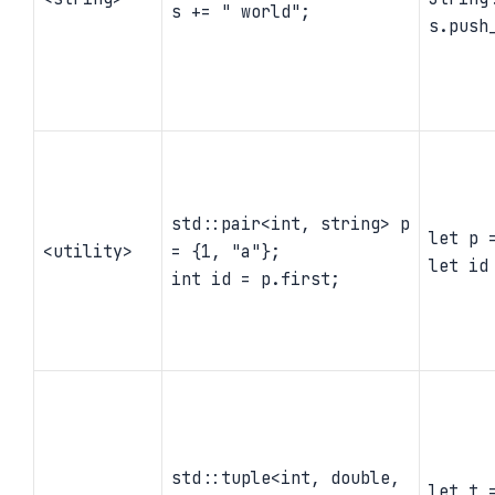
s += " world";
s.push
std::pair<int, string> p
let p 
<utility>
= {1, "a"};
let id
int id = p.first;
std::tuple<int, double,
let t 