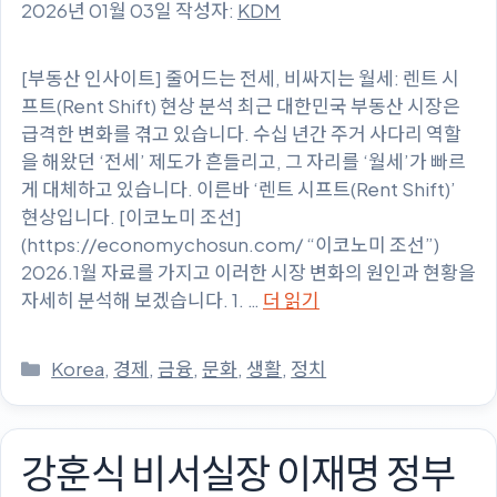
2026년 01월 03일
작성자:
KDM
[부동산 인사이트] 줄어드는 전세, 비싸지는 월세: 렌트 시
프트(Rent Shift) 현상 분석 최근 대한민국 부동산 시장은
급격한 변화를 겪고 있습니다. 수십 년간 주거 사다리 역할
을 해왔던 ‘전세’ 제도가 흔들리고, 그 자리를 ‘월세’가 빠르
게 대체하고 있습니다. 이른바 ‘렌트 시프트(Rent Shift)’
현상입니다. [이코노미 조선]
(https://economychosun.com/ “이코노미 조선”)
2026.1월 자료를 가지고 이러한 시장 변화의 원인과 현황을
자세히 분석해 보겠습니다. 1. …
더 읽기
카
Korea
,
경제
,
금융
,
문화
,
생활
,
정치
테
고
리
강훈식 비서실장 이재명 정부