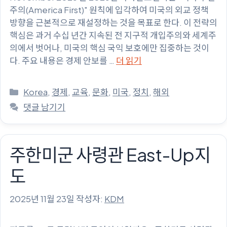
주의(America First)" 원칙에 입각하여 미국의 외교 정책
방향을 근본적으로 재설정하는 것을 목표로 한다. 이 전략의
핵심은 과거 수십 년간 지속된 전 지구적 개입주의와 세계주
의에서 벗어나, 미국의 핵심 국익 보호에만 집중하는 것이
다. 주요 내용은 경제 안보를 …
더 읽기
카
Korea
,
경제
,
교육
,
문화
,
미국
,
정치
,
해외
테
댓글 남기기
고
리
주한미군 사령관 East-Up지
도
2025년 11월 23일
작성자:
KDM