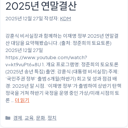
2025년 연말결산
2025년 12월 27일
작성자:
KDM
강훈식 비서실장과 함께하는 이재명 정부 2025년 연말결
산 대담을 요약해봤습니다. (출처: 정준희의 토요토론)
2025년 12월 27일
https://www.youtube.com/watch?
v=kt9vuPt6x8U 1. 개요 프로그램명: 정준희의 토요토론
(2025년 송년 특집) 출연: 강훈식 (대통령 비서실장) 주제:
‘국민주권 정부’ 출범 6개월(하반기) 회고 및 성과 점검 배
경: 2025년 말 시점. ‘이재명 정부’가 출범하여 상반기 탄핵
정국을 거쳐 하반기 국정을 운영 중인 가상/미래 시점의 토
론 …
더 읽기
카
경제
,
교육
,
문화
,
정치
테