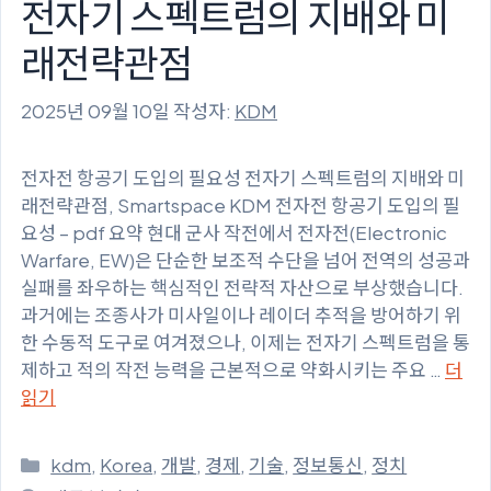
전자기 스펙트럼의 지배와 미
래전략관점
2025년 09월 10일
작성자:
KDM
전자전 항공기 도입의 필요성 전자기 스펙트럼의 지배와 미
래전략관점, Smartspace KDM 전자전 항공기 도입의 필
요성 – pdf 요약 현대 군사 작전에서 전자전(Electronic
Warfare, EW)은 단순한 보조적 수단을 넘어 전역의 성공과
실패를 좌우하는 핵심적인 전략적 자산으로 부상했습니다.
과거에는 조종사가 미사일이나 레이더 추적을 방어하기 위
한 수동적 도구로 여겨졌으나, 이제는 전자기 스펙트럼을 통
제하고 적의 작전 능력을 근본적으로 약화시키는 주요 …
더
읽기
카
kdm
,
Korea
,
개발
,
경제
,
기술
,
정보통신
,
정치
테