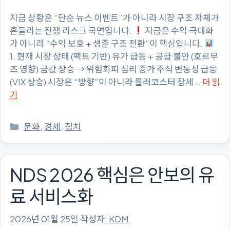
지금 상황은 “단순 뉴스 이벤트”가 아니라 시장 구조 자체가
흔들리는 전쟁 리스크 국면입니다.
지금은 수익 극대화
가 아니라 “수익 보호 + 생존 구조 전환”이 핵심입니다.
1. 현재 시장 상태 (팩트 기반) 유가 급등 + 공급 불안 (호르무
즈 영향) 금값 상승 → 위험회피 심리 증가 주식 변동성 급등
(VIX 상승) 시장은 “방향”이 아니라 롤러코스터 장세 …
더 읽
기
카
문화
,
경제
,
정치
테
고
리
NDS 2026 핵심은 안보의 유
료 서비스화
2026년 01월 25일
작성자:
KDM