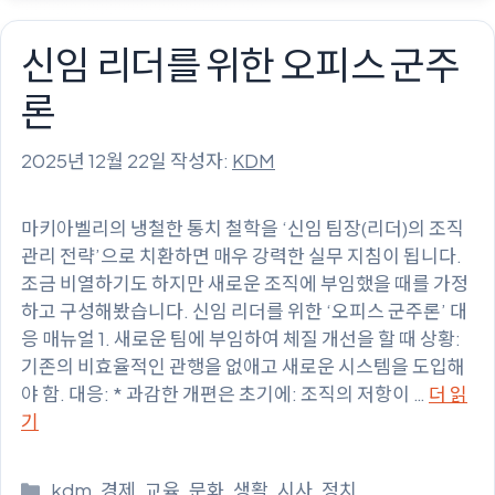
고
리
신임 리더를 위한 오피스 군주
론
2025년 12월 22일
작성자:
KDM
마키아벨리의 냉철한 통치 철학을 ‘신임 팀장(리더)의 조직
관리 전략’으로 치환하면 매우 강력한 실무 지침이 됩니다.
조금 비열하기도 하지만 새로운 조직에 부임했을 때를 가정
하고 구성해봤습니다. 신임 리더를 위한 ‘오피스 군주론’ 대
응 매뉴얼 1. 새로운 팀에 부임하여 체질 개선을 할 때 상황:
기존의 비효율적인 관행을 없애고 새로운 시스템을 도입해
야 함. 대응: * 과감한 개편은 초기에: 조직의 저항이 …
더 읽
기
카
kdm
,
경제
,
교육
,
문화
,
생활
,
시사
,
정치