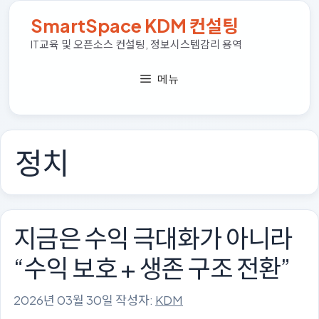
컨
SmartSpace KDM 컨설팅
텐
츠
IT교육 및 오픈소스 컨설팅, 정보시스템감리 용역
로
건
메뉴
너
뛰
기
정치
지금은 수익 극대화가 아니라
“수익 보호 + 생존 구조 전환”
2026년 03월 30일
작성자:
KDM