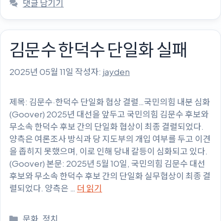
댓글 남기기
고
리
김문수 한덕수 단일화 실패
2025년 05월 11일
작성자:
jayden
제목: 김문수·한덕수 단일화 협상 결렬…국민의힘 내분 심화
(Goover) 2025년 대선을 앞두고 국민의힘 김문수 후보와
무소속 한덕수 후보 간의 단일화 협상이 최종 결렬되었다.
양측은 여론조사 방식과 당 지도부의 개입 여부를 두고 이견
을 좁히지 못했으며, 이로 인해 당내 갈등이 심화되고 있다.
(Goover) 본문: 2025년 5월 10일, 국민의힘 김문수 대선
후보와 무소속 한덕수 후보 간의 단일화 실무협상이 최종 결
렬되었다. 양측은 …
더 읽기
카
문화
,
정치