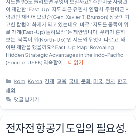
지도를 90도 돌려보면 무엇이 보일까요? 주한미군 사령관
이 제안한 ‘East-Up’ 지도 최근 유엔사·연합사·주한미군 사
령관인 재비어 브런슨(Gen. Xavier T. Brunson) 장군이 기
고한 칼럼이 화제가 되고 있는데요. 바로 "지도를 동쪽이 위
로 가게(East-Up) 돌려보라"는 제안입니다. 우리가 흔히
보는 ‘북쪽이 위(North-Up)’인 지도와 무엇이 다르고, 왜
이런 제안을 했을까요? East-Up Map: Revealing
Hidden Strategic Advantages in the Indo-Pacific
(Source: USFK) 익숙함이 …
더 읽기
카
kdm
,
Korea
,
경제
,
교육
,
국내
,
문화
,
미국
,
정치
,
한국
,
테
해외
고
댓글 남기기
리
전자전 항공기 도입의 필요성,