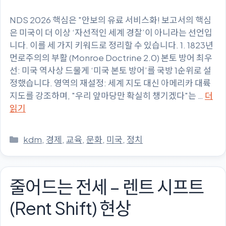
NDS 2026 핵심은 "안보의 유료 서비스화! 보고서의 핵심
은 미국이 더 이상 ‘자선적인 세계 경찰’이 아니라는 선언입
니다. 이를 세 가지 키워드로 정리할 수 있습니다. 1. 1823년
먼로주의의 부활 (Monroe Doctrine 2.0) 본토 방어 최우
선: 미국 역사상 드물게 ‘미국 본토 방어’를 국방 1순위로 설
정했습니다. 영역의 재설정: 세계 지도 대신 아메리카 대륙
지도를 강조하며, "우리 앞마당만 확실히 챙기겠다"는 …
더
읽기
카
kdm
,
경제
,
교육
,
문화
,
미국
,
정치
테
고
리
줄어드는 전세 – 렌트 시프트
(Rent Shift) 현상