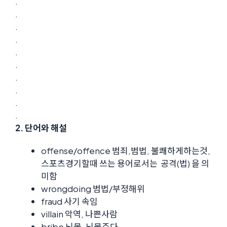
.
.
.
.
.
.
.
.
.
.
2. 단어와 해설
offense/offence 범죄,범법, 불쾌하게하는것,
스포츠경기할때 쓰는 용어로서는 공격(법) 을 의
미함
wrongdoing 범법/부정해위
fraud 사기 속임
villain 악역, 나쁜사람
bribe 뇌물, 뇌물주다