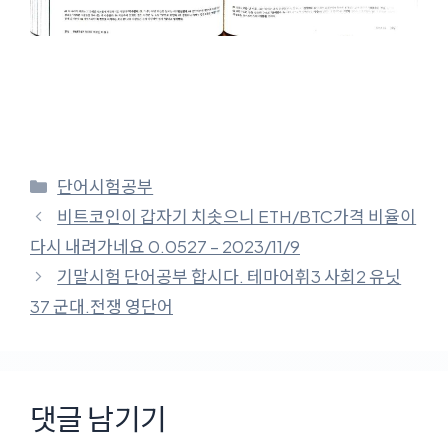
카
단어시험공부
테
비트코인이 갑자기 치솟으니 ETH/BTC가격 비율이
고
다시 내려가네요 0.0527 – 2023/11/9
리
기말시험 단어공부 합시다. 테마어휘3 사회2 유닛
37 군대.전쟁 영단어
댓글 남기기