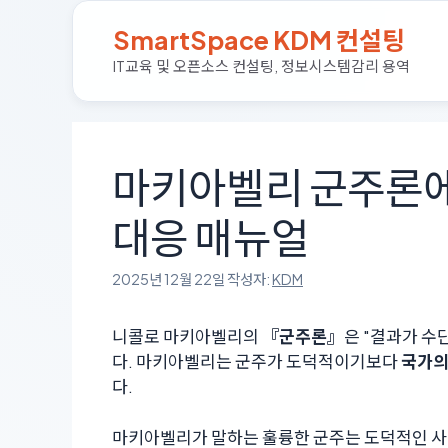
컨
SmartSpace KDM 컨설팅
텐
츠
IT교육 및 오픈소스 컨설팅, 정보시스템감리 용역
로
건
너
뛰
마키아벨리 군주론에
기
대응 매뉴얼
2025년 12월 22일
작성자:
KDM
니콜로 마키아벨리의
『군주론』
은 "결과가 수
다. 마키아벨리는 군주가 도덕적이기보다
국가의
다.
마키아벨리가 말하는 훌륭한 군주는 도덕적인 사