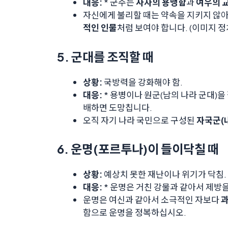
대응:
* 군주는
사자의 용맹함
과
여우의 
자신에게 불리할 때는 약속을 지키지 않아
적인 인물
처럼 보여야 합니다. (이미지 정
5. 군대를 조직할 때
상황:
국방력을 강화해야 함.
대응:
* 용병이나 원군(남의 나라 군대)을
배하면 도망칩니다.
오직 자기 나라 국민으로 구성된
자국군(내
6. 운명(포르투나)이 들이닥칠 때
상황:
예상치 못한 재난이나 위기가 닥침.
대응:
* 운명은 거친 강물과 같아서 제방을
운명은 여신과 같아서 소극적인 자보다
과
함으로 운명을 정복하십시오.