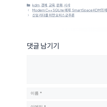
카
kdm
,
경제
,
교육
,
문화
,
시사
테
Modern C++ SQLite 예제, SmartSpace KDM의 메모리
고
신임 리더를 위한 오피스 군주론
리
댓글 남기기
댓
글
이
름
이