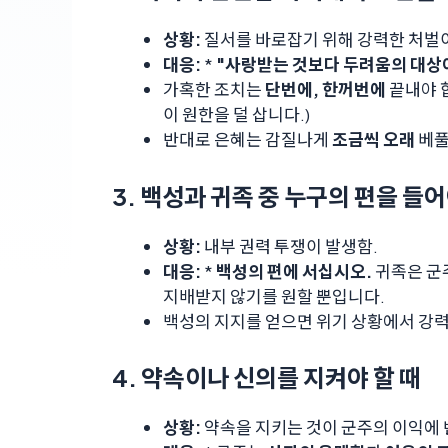
상황:
질서를 바로잡기 위해 강력한 처벌이
대응:
*
"사랑받는 것보다 두려움의 대상이
가혹한 조치는
단번에, 한꺼번에
끝내야 합
이 원한을 덜 삽니다.)
반대로 은혜는 감질나게
조금씩 오래
베풀
3. 백성과 귀족 중 누구의 편을 들어
상황:
내부 권력 투쟁이 발생함.
대응:
*
백성의 편에 서십시오.
귀족은 군
지배받지 않기를 원할 뿐입니다.
백성의 지지를 얻으면 위기 상황에서 강력
4. 약속이나 신의를 지켜야 할 때
상황:
약속을 지키는 것이 군주의 이익에 