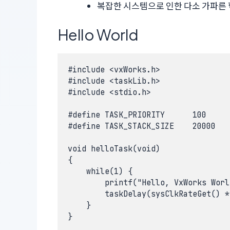
복잡한 시스템으로 인한 다소 가파른 
Hello World
#include <vxWorks.h>

#include <taskLib.h>

#include <stdio.h>

#define TASK_PRIORITY      100

#define TASK_STACK_SIZE    20000

void helloTask(void)

{

    while(1) {

        printf("Hello, VxWorks Worl
        taskDelay(sysClkRateGet() 
    }

}
