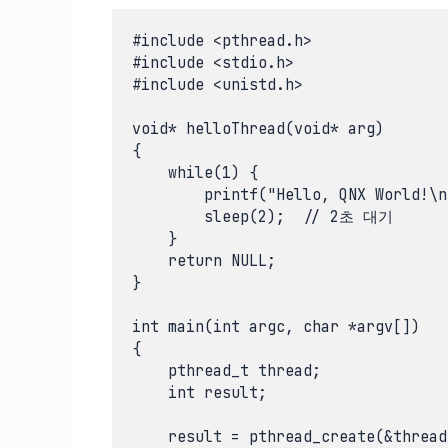
#include <pthread.h>

#include <stdio.h>

#include <unistd.h>

void* helloThread(void* arg)

{

    while(1) {

        printf("Hello, QNX World!\n"
        sleep(2);  // 2초 대기

    }

    return NULL;

}

int main(int argc, char *argv[])

{

    pthread_t thread;

    int result;

    result = pthread_create(&thread