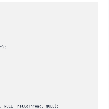
);

, NULL, helloThread, NULL);
