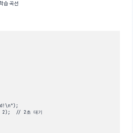
학습 곡선
d!\n");

* 2);  // 2초 대기
