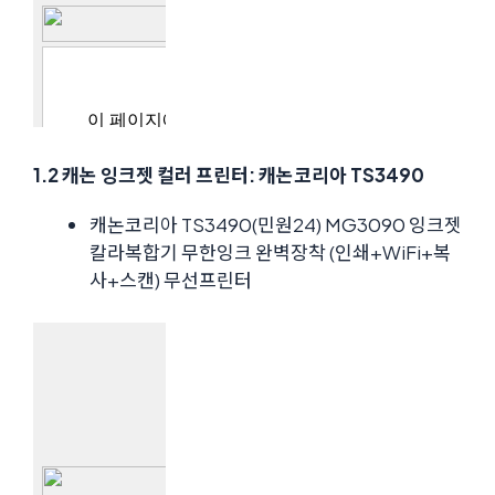
1.2 캐논 잉크젯 컬러 프린터: 캐논코리아 TS3490
캐논코리아 TS3490(민원24) MG3090 잉크젯
칼라복합기 무한잉크 완벽장착 (인쇄+WiFi+복
사+스캔) 무선프린터