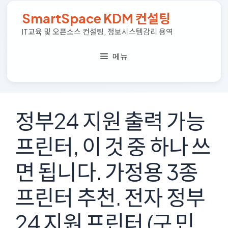
컨
SmartSpace KDM 컨설팅
텐
츠
IT교육 및 오픈소스 컨설팅, 정보시스템감리 용역
로
건
메뉴
너
뛰
기
정부24 지원 출력 가능
프린터, 이 것 중 하나 쓰
면 됩니다. 가정용 3종
프린터 추천. 전자 정부
24 지원 프린터 (구 민