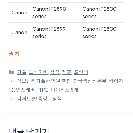
Canon IP2890
Canon iP2800
Canon
series
series
Canon IP2899
Canon iP2800
Canon
series
series
출 처
카
기술
,
드라이버
,
삼성
,
제휴
,
프린터
테
정보관리기술사 학원 추천, 한국생산성본부, 라이지
고
움, 인포레버, ITPE, 아이리포 5개
리
디저트39 중랑구청점
댓글 남기기