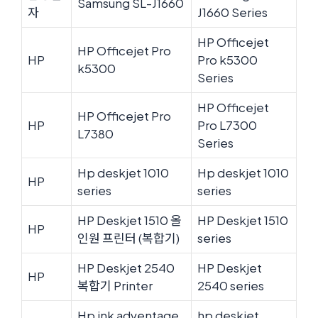
Samsung SL-J1660
자
J1660 Series
HP Officejet
HP Officejet Pro
HP
Pro k5300
k5300
Series
HP Officejet
HP Officejet Pro
HP
Pro L7300
L7380
Series
Hp deskjet 1010
Hp deskjet 1010
HP
series
series
HP Deskjet 1510 올
HP Deskjet 1510
HP
인원 프린터 (복합기)
series
HP Deskjet 2540
HP Deskjet
HP
복합기 Printer
2540 series
Hp ink adventage
hp deskjet