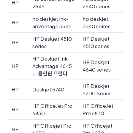
HP
2645
2640 series
hp deskjet ink-
hp deskjet
HP
adventage 3545
3540 seires
HP Deskjet 4510
HP Deskjet
HP
series
4510 series
HP Deskjet Ink
HP Deskjet
HP
Advantage 4645
4640 series
e-올인원 프린터
HP Deskjet
HP
Deskjet 5740
5700 Series
HP OfficeJet Pro
HP OfficeJet
HP
6830
Pro 6830
HP Officejet Pro
HP Officejet
HP
6230
Pro 6230