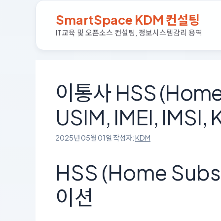
컨
SmartSpace KDM 컨설팅
텐
츠
IT교육 및 오픈소스 컨설팅, 정보시스템감리 용역
로
건
너
뛰
이통사 HSS (Home S
기
USIM, IMEI, IMS
2025년 05월 01일
작성자:
KDM
HSS (Home Subs
이션