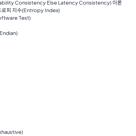
ility Consistency Else Latency Consistency) 이론
로피 지수(Entropy Index)
ware Test)
Endian)
xhaustive)