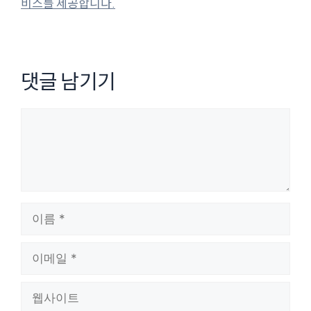
비스를 제공합니다.
댓글 남기기
댓
글
이
름
이
메
일
웹
사