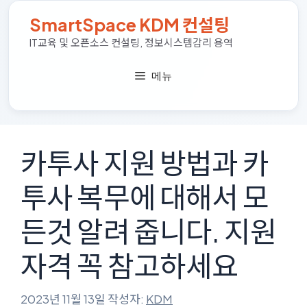
컨
SmartSpace KDM 컨설팅
텐
츠
IT교육 및 오픈소스 컨설팅, 정보시스템감리 용역
로
건
메뉴
너
뛰
기
카투사 지원 방법과 카
투사 복무에 대해서 모
든것 알려 줍니다. 지원
자격 꼭 참고하세요
2023년 11월 13일
작성자:
KDM