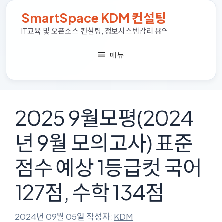
컨
SmartSpace KDM 컨설팅
텐
츠
IT교육 및 오픈소스 컨설팅, 정보시스템감리 용역
로
건
메뉴
너
뛰
기
2025 9월모평(2024
년 9월 모의고사) 표준
점수 예상 1등급컷 국어
127점, 수학 134점
2024년 09월 05일
작성자:
KDM