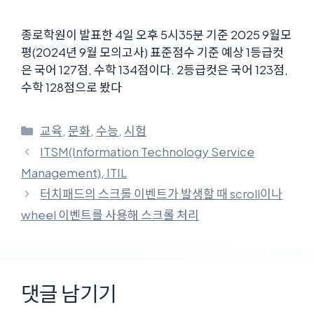
종로학원이 발표한 4일 오후 5시35분 기준 2025 9월모
평(2024년 9월 모의고사) 표준점수 기준 예상 1등급컷
은 국어 127점, 수학 134점이다. 2등급컷은 국어 123점,
수학 128점으로 봤다
카
교육
,
문화
,
수능
,
시험
테
ITSM(Information Technology Service
고
Management), ITIL
리
터치패드의 스크롤 이벤트가 발생할 때 scroll이나
wheel 이벤트를 사용해 스크롤 처리
댓글 남기기