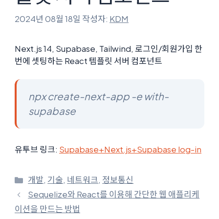
2024년 08월 18일
작성자:
KDM
Next.js 14, Supabase, Tailwind, 로그인/회원가입 한
번에 셋팅하는 React 템플릿 서버 컴포넌트
npx create-next-app -e with-
supabase
유투브 링크:
Supabase+Next.js+Supabase log-in
카
개발
,
기술
,
네트워크
,
정보통신
테
Sequelize와 React를 이용해 간단한 웹 애플리케
고
이션을 만드는 방법
리