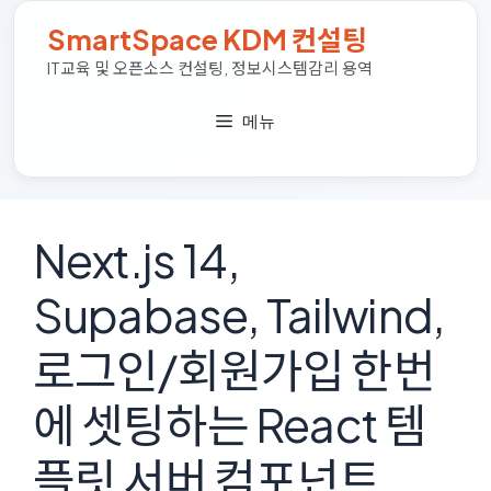
컨
SmartSpace KDM 컨설팅
텐
츠
IT교육 및 오픈소스 컨설팅, 정보시스템감리 용역
로
건
메뉴
너
뛰
기
Next.js 14,
Supabase, Tailwind,
로그인/회원가입 한번
에 셋팅하는 React 템
플릿 서버 컴포넌트