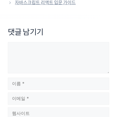
자바스크립트 리액트 입문 가이드
댓글 남기기
댓
글
이
름
이
메
일
웹
사